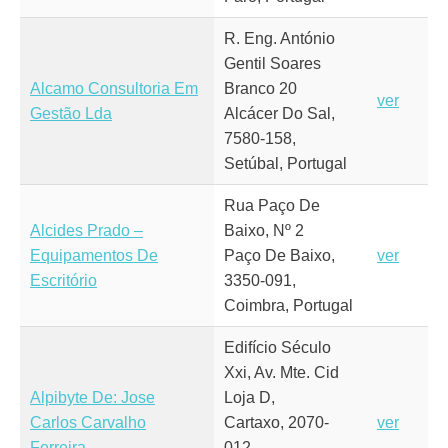
R. Eng. António
Gentil Soares
Alcamo Consultoria Em
Branco 20
ver
Gestão Lda
Alcácer Do Sal,
7580-158,
Setúbal, Portugal
Rua Paço De
Alcides Prado –
Baixo, Nº 2
Equipamentos De
Paço De Baixo,
ver
Escritório
3350-091,
Coimbra, Portugal
Edifício Século
Xxi, Av. Mte. Cid
Alpibyte De: Jose
Loja D,
Carlos Carvalho
Cartaxo, 2070-
ver
Ferreira
012,