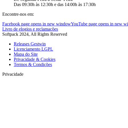
Das 09:30h às 12:30h e das 14:00h às 17:30h
Encontre-nos em:
Facebook page opens in new window
YouTube page opens in new w
Livro de elogios e reclamações
Softpack 2024, All Rights Reserved
Releases Gestwin
Licenciamento LGPL
Mapa do Site
Privacidade & Cookies
Termos & Condições
Privacidade