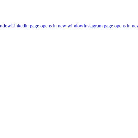
indow
Linkedin page opens in new window
Instagram page opens in n