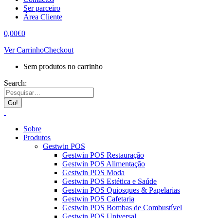
Ser parceiro
Área Cliente
0,00
€
0
Ver Carrinho
Checkout
Sem produtos no carrinho
Search:
Sobre
Produtos
Gestwin POS
Gestwin POS Restauração
Gestwin POS Alimentação
Gestwin POS Moda
Gestwin POS Estética e Saúde
Gestwin POS Quiosques & Papelarias
Gestwin POS Cafetaria
Gestwin POS Bombas de Combustível
Gestwin POS Universal