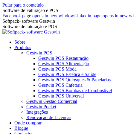
Pular para o conteúdo
Software de Faturação e POS
Facebook page opens in new window
Linkedin page opens in new w
Softpack- software Gestwin
Software de faturação e POS
Sobre
Produtos
Gestwin POS
Gestwin POS Restauração
Gestwin POS Alimentação
Gestwin POS Moda
Gestwin POS Estética e Saúde
Gestwin POS Quiosques & Papelarias
Gestwin POS Cafetaria
Gestwin POS Bombas de Combustível
Gestwin POS Universal
Gestwin Gestão Comercial
Gestwin Pocket
Integrações
Renovação de Licenças
Onde comprar
Blogue
Contactos