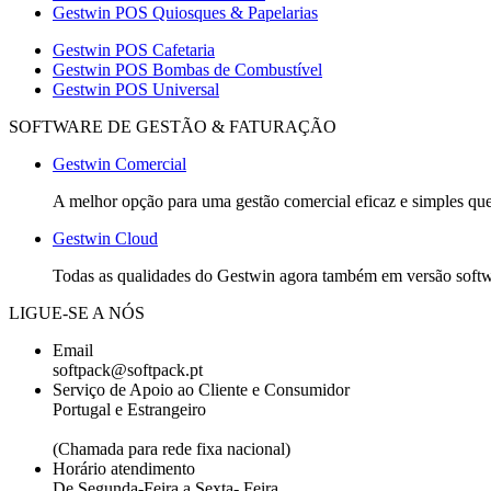
Gestwin POS Quiosques & Papelarias
Gestwin POS Cafetaria
Gestwin POS Bombas de Combustível
Gestwin POS Universal
SOFTWARE DE GESTÃO & FATURAÇÃO
Gestwin Comercial
A melhor opção para uma gestão comercial eficaz e simples que 
Gestwin Cloud
Todas as qualidades do Gestwin agora também em versão softwar
LIGUE-SE A NÓS
Email
softpack@softpack.pt
Serviço de Apoio ao Cliente e Consumidor
Portugal e Estrangeiro
+351 262 870 300
(Chamada para rede fixa nacional)
Horário atendimento
De Segunda-Feira a Sexta- Feira