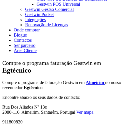
Gestwin POS Universal
Gestwin Gestão Comercial
Gestwin Pocket
Integrações
Renovação de Licenças
Onde comprar
Blogue
Contactos
Ser parceiro
Área Cliente
Compre o programa faturação Gestwin em
Egtécnico
Compre o programa de faturação Gestwin em
Almeirim
no nosso
revendedor
Egtécnico
Encontre abaixo os seus dados de contacto:
Rua Dos Aliados Nº 13e
2080-116, Almeirim, Santarém, Portugal
Ver mapa
911800820