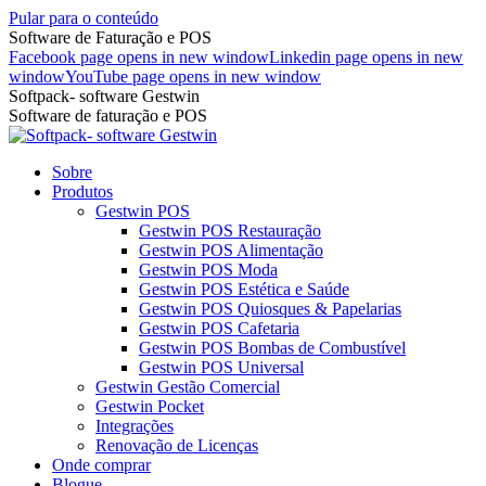
Pular para o conteúdo
Software de Faturação e POS
Facebook page opens in new window
Linkedin page opens in new
window
YouTube page opens in new window
Softpack- software Gestwin
Software de faturação e POS
Sobre
Produtos
Gestwin POS
Gestwin POS Restauração
Gestwin POS Alimentação
Gestwin POS Moda
Gestwin POS Estética e Saúde
Gestwin POS Quiosques & Papelarias
Gestwin POS Cafetaria
Gestwin POS Bombas de Combustível
Gestwin POS Universal
Gestwin Gestão Comercial
Gestwin Pocket
Integrações
Renovação de Licenças
Onde comprar
Blogue