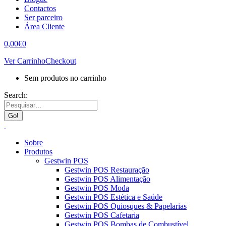
Contactos
Ser parceiro
Área Cliente
0,00
€
0
Ver Carrinho
Checkout
Sem produtos no carrinho
Search:
Sobre
Produtos
Gestwin POS
Gestwin POS Restauração
Gestwin POS Alimentação
Gestwin POS Moda
Gestwin POS Estética e Saúde
Gestwin POS Quiosques & Papelarias
Gestwin POS Cafetaria
Gestwin POS Bombas de Combustível