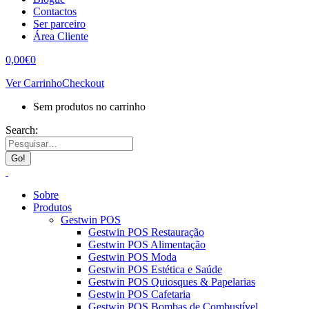
Contactos
Ser parceiro
Área Cliente
0,00
€
0
Ver Carrinho
Checkout
Sem produtos no carrinho
Search:
Sobre
Produtos
Gestwin POS
Gestwin POS Restauração
Gestwin POS Alimentação
Gestwin POS Moda
Gestwin POS Estética e Saúde
Gestwin POS Quiosques & Papelarias
Gestwin POS Cafetaria
Gestwin POS Bombas de Combustível