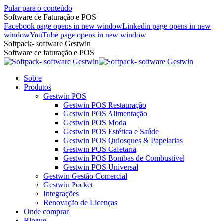
Pular para o conteúdo
Software de Faturação e POS
Facebook page opens in new window
Linkedin page opens in new
window
YouTube page opens in new window
Softpack- software Gestwin
Software de faturação e POS
Sobre
Produtos
Gestwin POS
Gestwin POS Restauração
Gestwin POS Alimentação
Gestwin POS Moda
Gestwin POS Estética e Saúde
Gestwin POS Quiosques & Papelarias
Gestwin POS Cafetaria
Gestwin POS Bombas de Combustível
Gestwin POS Universal
Gestwin Gestão Comercial
Gestwin Pocket
Integrações
Renovação de Licenças
Onde comprar
Blogue