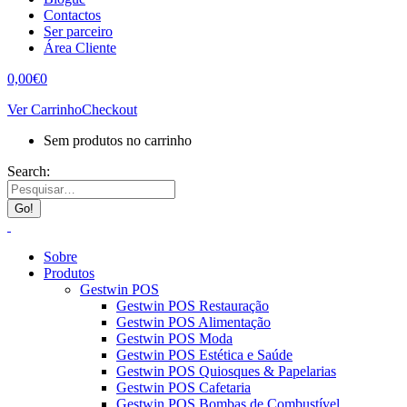
Contactos
Ser parceiro
Área Cliente
0,00
€
0
Ver Carrinho
Checkout
Sem produtos no carrinho
Search:
Sobre
Produtos
Gestwin POS
Gestwin POS Restauração
Gestwin POS Alimentação
Gestwin POS Moda
Gestwin POS Estética e Saúde
Gestwin POS Quiosques & Papelarias
Gestwin POS Cafetaria
Gestwin POS Bombas de Combustível