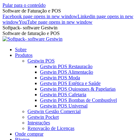
Pular para o conteúdo
Software de Faturação e POS
Facebook page opens in new window
Linkedin page opens in new
window
YouTube page opens in new window
Softpack- software Gestwin
Software de faturação e POS
Sobre
Produtos
Gestwin POS
Gestwin POS Restauração
Gestwin POS Alimentação
Gestwin POS Moda
Gestwin POS Estética e Saúde
Gestwin POS Quiosques & Papelarias
Gestwin POS Cafetaria
Gestwin POS Bombas de Combustível
Gestwin POS Universal
Gestwin Gestão Comercial
Gestwin Pocket
Integrações
Renovação de Licenças
Onde comprar
Blogue