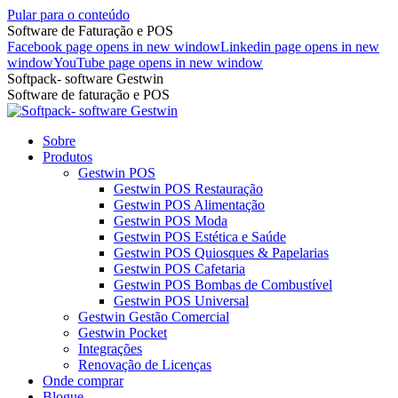
Pular para o conteúdo
Software de Faturação e POS
Facebook page opens in new window
Linkedin page opens in new
window
YouTube page opens in new window
Softpack- software Gestwin
Software de faturação e POS
Sobre
Produtos
Gestwin POS
Gestwin POS Restauração
Gestwin POS Alimentação
Gestwin POS Moda
Gestwin POS Estética e Saúde
Gestwin POS Quiosques & Papelarias
Gestwin POS Cafetaria
Gestwin POS Bombas de Combustível
Gestwin POS Universal
Gestwin Gestão Comercial
Gestwin Pocket
Integrações
Renovação de Licenças
Onde comprar
Blogue