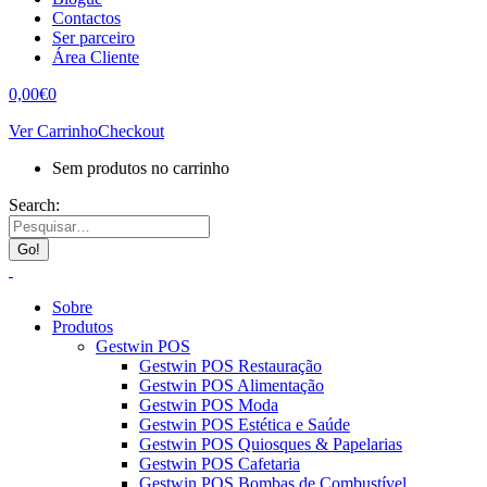
Contactos
Ser parceiro
Área Cliente
0,00
€
0
Ver Carrinho
Checkout
Sem produtos no carrinho
Search:
Sobre
Produtos
Gestwin POS
Gestwin POS Restauração
Gestwin POS Alimentação
Gestwin POS Moda
Gestwin POS Estética e Saúde
Gestwin POS Quiosques & Papelarias
Gestwin POS Cafetaria
Gestwin POS Bombas de Combustível