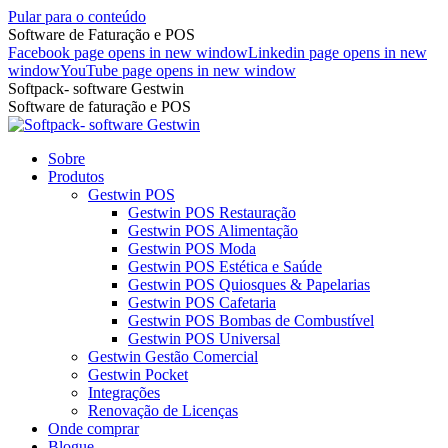
Pular para o conteúdo
Software de Faturação e POS
Facebook page opens in new window
Linkedin page opens in new
window
YouTube page opens in new window
Softpack- software Gestwin
Software de faturação e POS
Sobre
Produtos
Gestwin POS
Gestwin POS Restauração
Gestwin POS Alimentação
Gestwin POS Moda
Gestwin POS Estética e Saúde
Gestwin POS Quiosques & Papelarias
Gestwin POS Cafetaria
Gestwin POS Bombas de Combustível
Gestwin POS Universal
Gestwin Gestão Comercial
Gestwin Pocket
Integrações
Renovação de Licenças
Onde comprar
Blogue