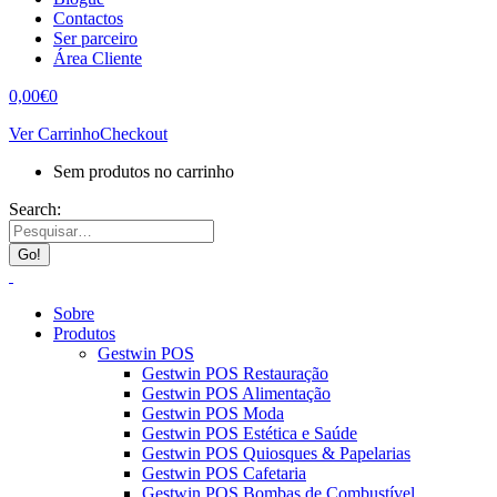
Contactos
Ser parceiro
Área Cliente
0,00
€
0
Ver Carrinho
Checkout
Sem produtos no carrinho
Search:
Sobre
Produtos
Gestwin POS
Gestwin POS Restauração
Gestwin POS Alimentação
Gestwin POS Moda
Gestwin POS Estética e Saúde
Gestwin POS Quiosques & Papelarias
Gestwin POS Cafetaria
Gestwin POS Bombas de Combustível