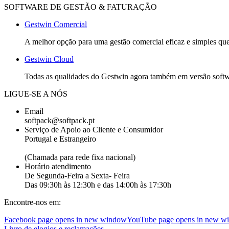
SOFTWARE DE GESTÃO & FATURAÇÃO
Gestwin Comercial
A melhor opção para uma gestão comercial eficaz e simples que 
Gestwin Cloud
Todas as qualidades do Gestwin agora também em versão softwar
LIGUE-SE A NÓS
Email
softpack@softpack.pt
Serviço de Apoio ao Cliente e Consumidor
Portugal e Estrangeiro
+351 262 870 300
(Chamada para rede fixa nacional)
Horário atendimento
De Segunda-Feira a Sexta- Feira
Das 09:30h às 12:30h e das 14:00h às 17:30h
Encontre-nos em:
Facebook page opens in new window
YouTube page opens in new w
Livro de elogios e reclamações