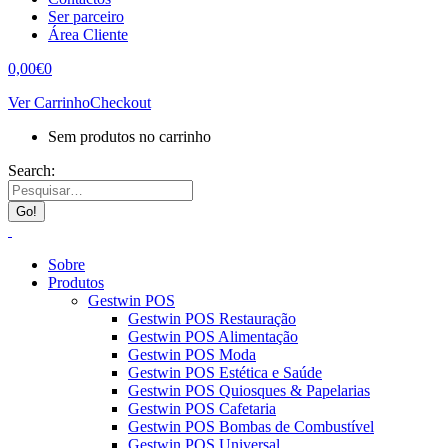
Ser parceiro
Área Cliente
0,00
€
0
Ver Carrinho
Checkout
Sem produtos no carrinho
Search:
Sobre
Produtos
Gestwin POS
Gestwin POS Restauração
Gestwin POS Alimentação
Gestwin POS Moda
Gestwin POS Estética e Saúde
Gestwin POS Quiosques & Papelarias
Gestwin POS Cafetaria
Gestwin POS Bombas de Combustível
Gestwin POS Universal