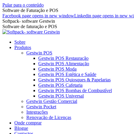
Pular para o conteúdo
Software de Faturação e POS
Facebook page opens in new window
Linkedin page opens in new w
Softpack- software Gestwin
Software de faturação e POS
Sobre
Produtos
Gestwin POS
Gestwin POS Restauração
Gestwin POS Alimentação
Gestwin POS Moda
Gestwin POS Estética e Saúde
Gestwin POS Quiosques & Papelarias
Gestwin POS Cafetaria
Gestwin POS Bombas de Combustível
Gestwin POS Universal
Gestwin Gestão Comercial
Gestwin Pocket
Integrações
Renovação de Licenças
Onde comprar
Blogue
Contactos