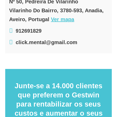
Nº 50, Pedreira De Vilarinho
Vilarinho Do Bairro, 3780-593, Anadia,
Aveiro, Portugal
Ver mapa
912691829
click.mental@gmail.com
Junte-se a 14.000 clientes
que preferem o Gestwin
para rentabilizar os seus
custos e aumentar o seus