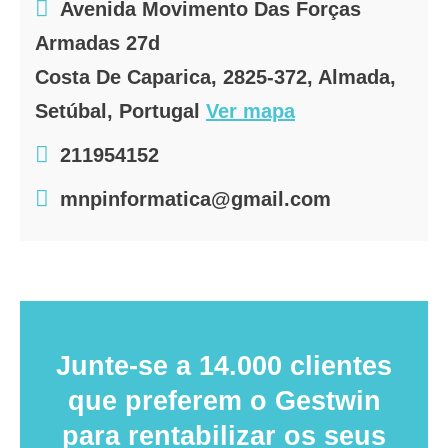
Avenida Movimento Das Forças
Armadas 27d
Costa De Caparica, 2825-372, Almada,
Setúbal, Portugal
Ver mapa
211954152
mnpinformatica@gmail.com
Junte-se a 14.000 clientes
que preferem o Gestwin
para rentabilizar os seus