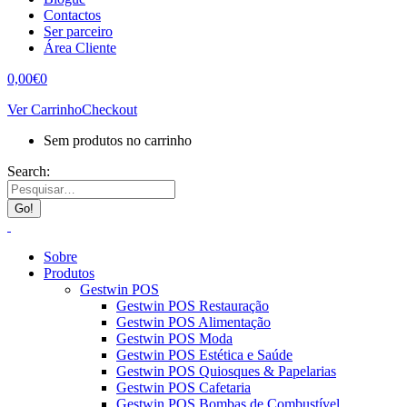
Contactos
Ser parceiro
Área Cliente
0,00
€
0
Ver Carrinho
Checkout
Sem produtos no carrinho
Search:
Sobre
Produtos
Gestwin POS
Gestwin POS Restauração
Gestwin POS Alimentação
Gestwin POS Moda
Gestwin POS Estética e Saúde
Gestwin POS Quiosques & Papelarias
Gestwin POS Cafetaria
Gestwin POS Bombas de Combustível