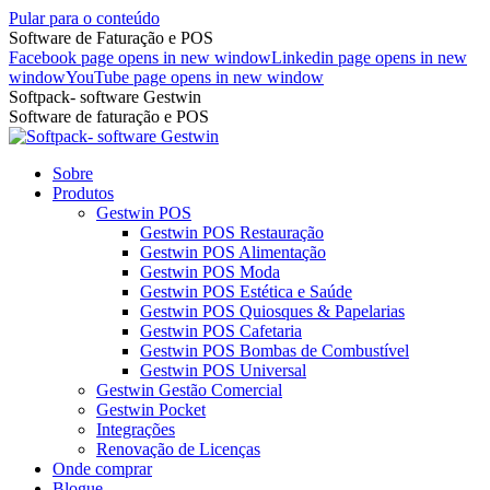
Pular para o conteúdo
Software de Faturação e POS
Facebook page opens in new window
Linkedin page opens in new
window
YouTube page opens in new window
Softpack- software Gestwin
Software de faturação e POS
Sobre
Produtos
Gestwin POS
Gestwin POS Restauração
Gestwin POS Alimentação
Gestwin POS Moda
Gestwin POS Estética e Saúde
Gestwin POS Quiosques & Papelarias
Gestwin POS Cafetaria
Gestwin POS Bombas de Combustível
Gestwin POS Universal
Gestwin Gestão Comercial
Gestwin Pocket
Integrações
Renovação de Licenças
Onde comprar
Blogue