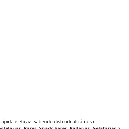
rápida e eficaz. Sabendo disto idealizámos e
astelarias, Bares, Snack-bares, Padarias, Gelatarias
e