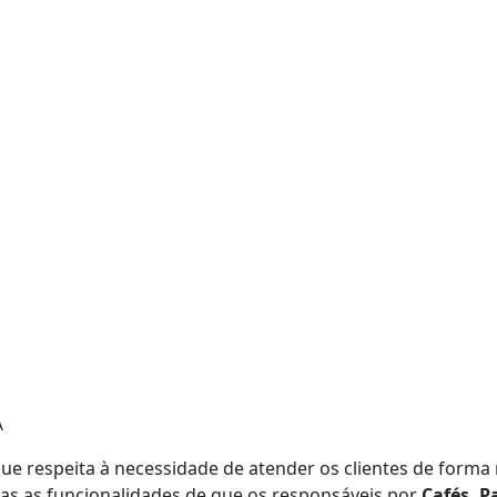
A
que respeita à necessidade de atender os clientes de forma 
as as funcionalidades de que os responsáveis por
Cafés, P