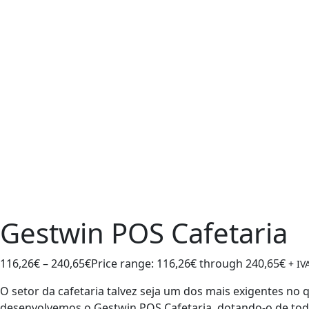
Gestwin POS Cafetaria
116,26
€
–
240,65
€
Price range: 116,26€ through 240,65€
+ IV
O setor da cafetaria talvez seja um dos mais exigentes no 
desenvolvemos o Gestwin POS Cafetaria, dotando-o de tod