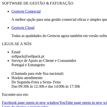
SOFTWARE DE GESTÃO & FATURAÇÃO
Gestwin Comercial
A melhor opção para uma gestão comercial eficaz e simples que 
Gestwin Cloud
Todas as qualidades do Gestwin agora também em versão softwar
LIGUE-SE A NÓS
Email
softpack@softpack.pt
Serviço de Apoio ao Cliente e Consumidor
Portugal e Estrangeiro
+351 262 870 300
(Chamada para rede fixa nacional)
Horário atendimento
De Segunda-Feira a Sexta- Feira
Das 09:30h às 12:30h e das 14:00h às 17:30h
Encontre-nos em:
Facebook page opens in new window
YouTube page opens in new w
Livro de elogios e reclamações