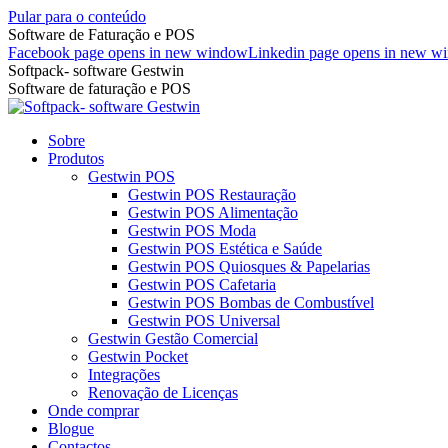
Pular para o conteúdo
Software de Faturação e POS
Facebook page opens in new window
Linkedin page opens in new w
Softpack- software Gestwin
Software de faturação e POS
Sobre
Produtos
Gestwin POS
Gestwin POS Restauração
Gestwin POS Alimentação
Gestwin POS Moda
Gestwin POS Estética e Saúde
Gestwin POS Quiosques & Papelarias
Gestwin POS Cafetaria
Gestwin POS Bombas de Combustível
Gestwin POS Universal
Gestwin Gestão Comercial
Gestwin Pocket
Integrações
Renovação de Licenças
Onde comprar
Blogue
Contactos