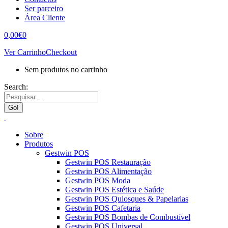
Ser parceiro
Área Cliente
0,00
€
0
Ver Carrinho
Checkout
Sem produtos no carrinho
Search:
Sobre
Produtos
Gestwin POS
Gestwin POS Restauração
Gestwin POS Alimentação
Gestwin POS Moda
Gestwin POS Estética e Saúde
Gestwin POS Quiosques & Papelarias
Gestwin POS Cafetaria
Gestwin POS Bombas de Combustível
Gestwin POS Universal