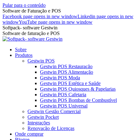
Pular para o conteúdo
Software de Faturação e POS
Facebook page opens in new window
Linkedin page opens in new
window
YouTube page opens in new window
Softpack- software Gestwin
Software de faturação e POS
Sobre
Produtos
Gestwin POS
Gestwin POS Restauração
Gestwin POS Alimentação
Gestwin POS Moda
Gestwin POS Estética e Saúde
Gestwin POS Quiosques & Papelarias
Gestwin POS Cafetaria
Gestwin POS Bombas de Combustível
Gestwin POS Universal
Gestwin Gestão Comercial
Gestwin Pocket
Integrações
Renovação de Licenças
Onde comprar
Blogue