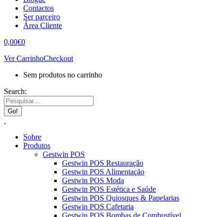
Contactos
Ser parceiro
Área Cliente
0,00
€
0
Ver Carrinho
Checkout
Sem produtos no carrinho
Search:
Sobre
Produtos
Gestwin POS
Gestwin POS Restauração
Gestwin POS Alimentação
Gestwin POS Moda
Gestwin POS Estética e Saúde
Gestwin POS Quiosques & Papelarias
Gestwin POS Cafetaria
Gestwin POS Bombas de Combustível