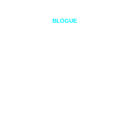
Informação útil e atual
Você está aqui:
BLOGUE
Mai
20
2026
Integração do Gestwin com Cashlogy
sistema de pagamento automático