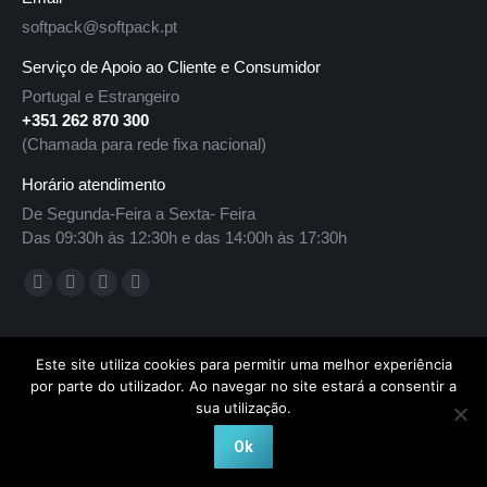
softpack@softpack.pt
Serviço de Apoio ao Cliente e Consumidor
Portugal e Estrangeiro
+351 262 870 300
(Chamada para rede fixa nacional)
Horário atendimento
De Segunda-Feira a Sexta- Feira
Das 09:30h às 12:30h e das 14:00h às 17:30h
Encontre-nos em:
Facebook
YouTube
Linkedin
Instagram
page
page
page
page
Livro de elogios e reclamações
opens
opens
opens
opens
Este site utiliza cookies para permitir uma melhor experiência
in
in
in
in
por parte do utilizador. Ao navegar no site estará a consentir a
new
new
new
new
sua utilização.
window
window
window
window
Softpack 2024, All Rights Reserved
Ok
Privacidade