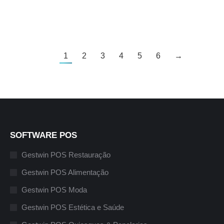
Ler mais
1
2
3
4
5
6
→
SOFTWARE POS
Gestwin POS Restauração
Gestwin POS Alimentação
Gestwin POS Moda
Gestwin POS Estética e Saúde