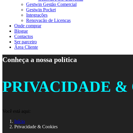
Gestwin Gestão Comercial
Gestwin Pocket
Integrações
Renovação de Licenças
Onde comprar
Blogue
Contactos
Ser parceiro
Área Cliente
Conheça a nossa política
PRIVACIDADE &
Você está aqui:
Início
Privacidade & Cookies