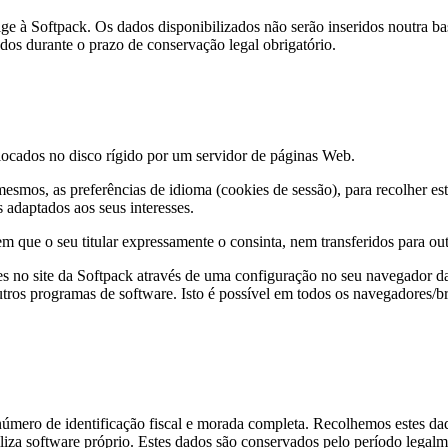
irige à Softpack. Os dados disponibilizados não serão inseridos noutra 
ados durante o prazo de conservação legal obrigatório.
olocados no disco rígido por um servidor de páginas Web.
mesmos, as preferências de idioma (cookies de sessão), para recolher est
 adaptados aos seus interesses.
m que o seu titular expressamente o consinta, nem transferidos para out
es no site da Softpack através de uma configuração no seu navegador d
ros programas de software. Isto é possível em todos os navegadores/br
número de identificação fiscal e morada completa. Recolhemos estes dados
tiliza software próprio. Estes dados são conservados pelo período legal