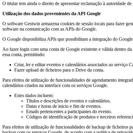
O titular tem ainda o direito de apresentar reclamação à autoridade de 
Utilização dos dados provenientes da API Google
O software Gestwin armazena cookies de sessão locais para fazer gestã
software na comunicação com as APIs do Google.
O Google disponibiliza APIs que possibilitam a integração do Googl
Ao fazer login com uma conta de Google existente e válida dentro da 
essa conta, permitindo:
Criar, ler e editar eventos e calendários associados ao serviço C
Fazer upload de ficheiros para o Drive da conta.
Para efeitos de utilização de funcionalidades de agendamento integra
calendários criados na interface com os serviços Google.
Estes dados incluem:
Títulos e descrições de eventos e calendários.
Datas e horas de inicio e fim de eventos.
Emails pertencentes a participantes do evento.
Códigos de identificação de produtos e terceiros referenc
Para efeitos de utilização de funcionalidades de backup de ficheiros 
backup com os serviços Google, de acordo com a politica de privacid