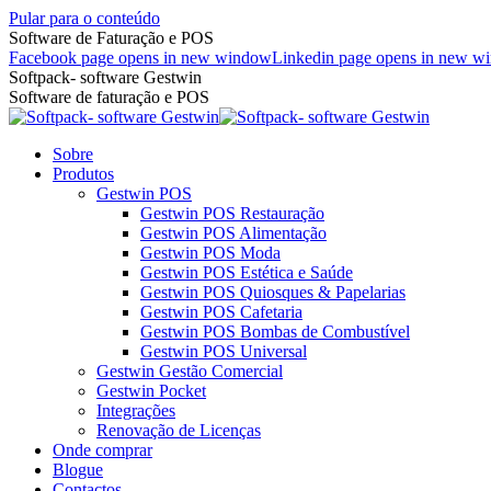
Pular para o conteúdo
Software de Faturação e POS
Facebook page opens in new window
Linkedin page opens in new w
Softpack- software Gestwin
Software de faturação e POS
Sobre
Produtos
Gestwin POS
Gestwin POS Restauração
Gestwin POS Alimentação
Gestwin POS Moda
Gestwin POS Estética e Saúde
Gestwin POS Quiosques & Papelarias
Gestwin POS Cafetaria
Gestwin POS Bombas de Combustível
Gestwin POS Universal
Gestwin Gestão Comercial
Gestwin Pocket
Integrações
Renovação de Licenças
Onde comprar
Blogue
Contactos