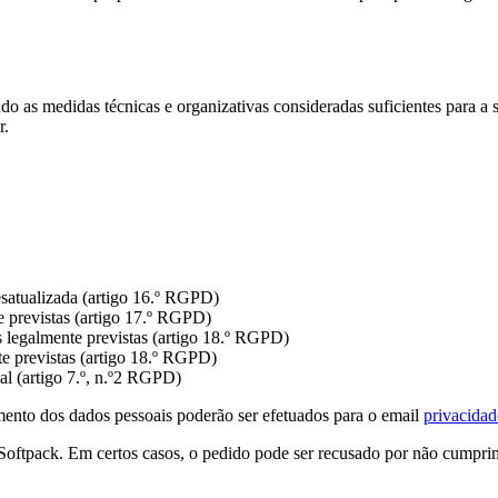
 as medidas técnicas e organizativas consideradas suficientes para a s
r.
desatualizada (artigo 16.º RGPD)
e previstas (artigo 17.º RGPD)
es legalmente previstas (artigo 18.º RGPD)
nte previstas (artigo 18.º RGPD)
al (artigo 7.º, n.º2 RGPD)
amento dos dados pessoais poderão ser efetuados para o email
privacida
 Softpack. Em certos casos, o pedido pode ser recusado por não cumpri