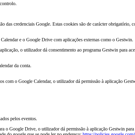
controlo.
o das credenciais Google. Estas cookies são de carácter obrigatório, c
e Calendar e o Google Drive com aplicações externas como o Gestwin.
aplicação, o utilizador dá consentimento ao programa Gestwin para aced
alendar da conta.
dos com o Google Calendar, o utilizador dá permissão à aplicação Gestw
iados pelos eventos.
para o Google Drive, o utilizador dá permissão à aplicação Gestwin par
ade do google que se pode ler no endereço:
https://policies.google.com