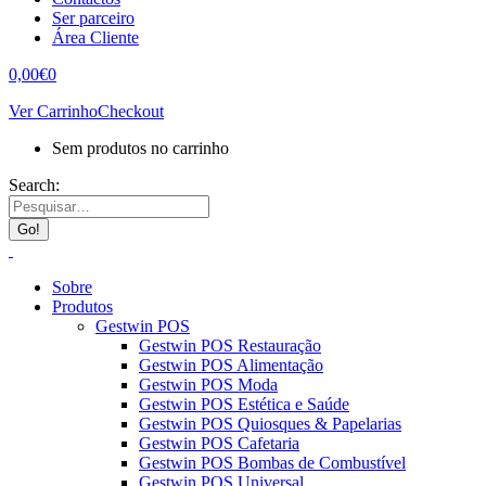
Ser parceiro
Área Cliente
0,00
€
0
Ver Carrinho
Checkout
Sem produtos no carrinho
Search:
Sobre
Produtos
Gestwin POS
Gestwin POS Restauração
Gestwin POS Alimentação
Gestwin POS Moda
Gestwin POS Estética e Saúde
Gestwin POS Quiosques & Papelarias
Gestwin POS Cafetaria
Gestwin POS Bombas de Combustível
Gestwin POS Universal