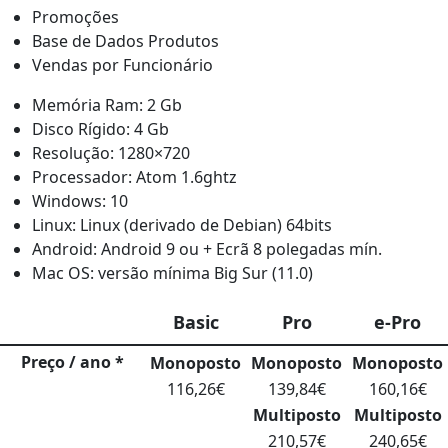
Promoções
Base de Dados Produtos
Vendas por Funcionário
Memória Ram: 2 Gb
Disco Rígido: 4 Gb
Resolução: 1280×720
Processador: Atom 1.6ghtz
Windows: 10
Linux: Linux (derivado de Debian) 64bits
Android: Android 9 ou + Ecrã 8 polegadas mín.
Mac OS: versão mínima Big Sur (11.0)
Basic
Pro
e-Pro
Preço / ano *
Monoposto
Monoposto
Monoposto
116,26€
139,84€
160,16€
Multiposto
Multiposto
210,57€
240,65€