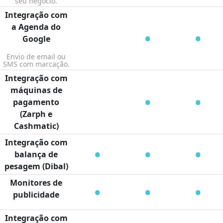
seu negócio.
Integração com
a Agenda do
•
•
Google
Envio de email ou
SMS com marcação.
Integração com
máquinas de
•
•
pagamento
(Zarph e
Cashmatic)
Integração com
•
•
•
balança de
pesagem (Dibal)
Monitores de
•
•
•
publicidade
Integração com