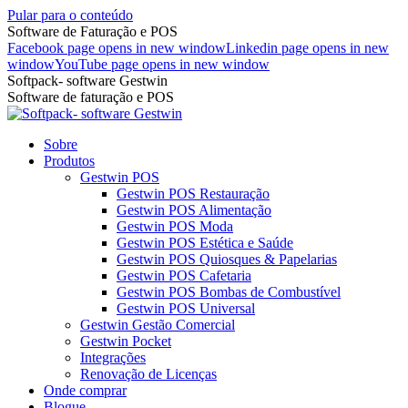
Pular para o conteúdo
Software de Faturação e POS
Facebook page opens in new window
Linkedin page opens in new
window
YouTube page opens in new window
Softpack- software Gestwin
Software de faturação e POS
Sobre
Produtos
Gestwin POS
Gestwin POS Restauração
Gestwin POS Alimentação
Gestwin POS Moda
Gestwin POS Estética e Saúde
Gestwin POS Quiosques & Papelarias
Gestwin POS Cafetaria
Gestwin POS Bombas de Combustível
Gestwin POS Universal
Gestwin Gestão Comercial
Gestwin Pocket
Integrações
Renovação de Licenças
Onde comprar
Blogue