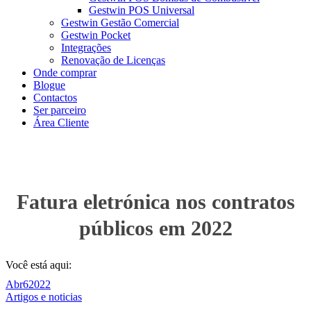
Gestwin POS Universal
Gestwin Gestão Comercial
Gestwin Pocket
Integrações
Renovação de Licenças
Onde comprar
Blogue
Contactos
Ser parceiro
Área Cliente
Fatura eletrónica nos contratos
públicos em 2022
Você está aqui:
Abr
6
2022
Artigos e noticias