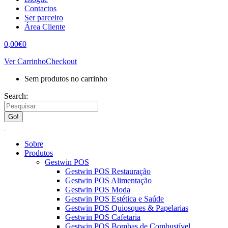
Contactos
Ser parceiro
Área Cliente
0,00
€
0
Ver Carrinho
Checkout
Sem produtos no carrinho
Search:
Sobre
Produtos
Gestwin POS
Gestwin POS Restauração
Gestwin POS Alimentação
Gestwin POS Moda
Gestwin POS Estética e Saúde
Gestwin POS Quiosques & Papelarias
Gestwin POS Cafetaria
Gestwin POS Bombas de Combustível