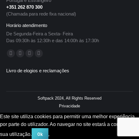
Portugal e Estrangeiro
+351 262 870 300
(Chamada para rede fixa nacional)
Horário atendimento
De Segunda-Feira a Sexta- Feira
Das 09:30h às 12:30h e das 14:00h às 17:30h
Encontre-nos em:
Facebook
YouTube
Linkedin
Instagram
page
page
page
page
Livro de elogios e reclamações
opens
opens
opens
opens
in
in
in
in
new
new
new
new
window
window
window
window
Softpack 2024, All Rights Reserved
Privacidade
Este site utiliza cookies para permitir uma melhor experiência
por parte do utilizador. Ao navegar no site estará a consentir a
sua utilização.
Ok