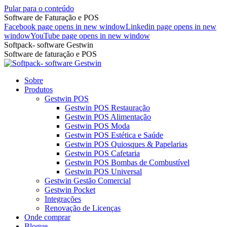
Pular para o conteúdo
Software de Faturação e POS
Facebook page opens in new window
Linkedin page opens in new
window
YouTube page opens in new window
Softpack- software Gestwin
Software de faturação e POS
Sobre
Produtos
Gestwin POS
Gestwin POS Restauração
Gestwin POS Alimentação
Gestwin POS Moda
Gestwin POS Estética e Saúde
Gestwin POS Quiosques & Papelarias
Gestwin POS Cafetaria
Gestwin POS Bombas de Combustível
Gestwin POS Universal
Gestwin Gestão Comercial
Gestwin Pocket
Integrações
Renovação de Licenças
Onde comprar
Blogue