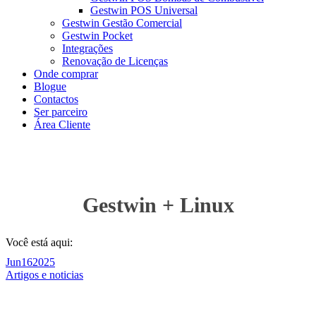
Gestwin POS Universal
Gestwin Gestão Comercial
Gestwin Pocket
Integrações
Renovação de Licenças
Onde comprar
Blogue
Contactos
Ser parceiro
Área Cliente
Gestwin + Linux
Você está aqui:
Jun
16
2025
Artigos e noticias