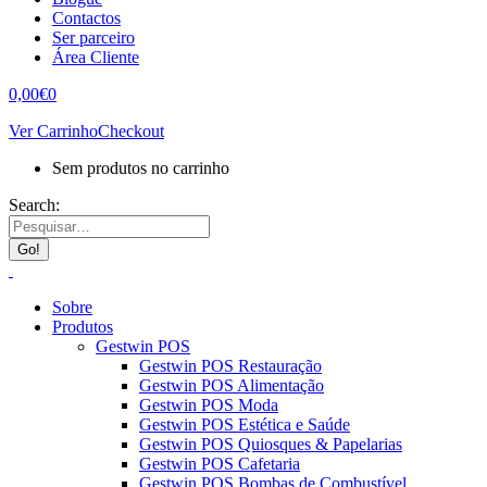
Contactos
Ser parceiro
Área Cliente
0,00
€
0
Ver Carrinho
Checkout
Sem produtos no carrinho
Search:
Sobre
Produtos
Gestwin POS
Gestwin POS Restauração
Gestwin POS Alimentação
Gestwin POS Moda
Gestwin POS Estética e Saúde
Gestwin POS Quiosques & Papelarias
Gestwin POS Cafetaria
Gestwin POS Bombas de Combustível