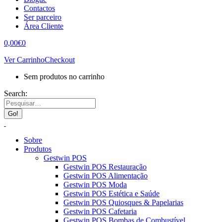
Contactos
Ser parceiro
Área Cliente
0,00
€
0
Ver Carrinho
Checkout
Sem produtos no carrinho
Search:
Sobre
Produtos
Gestwin POS
Gestwin POS Restauração
Gestwin POS Alimentação
Gestwin POS Moda
Gestwin POS Estética e Saúde
Gestwin POS Quiosques & Papelarias
Gestwin POS Cafetaria
Gestwin POS Bombas de Combustível