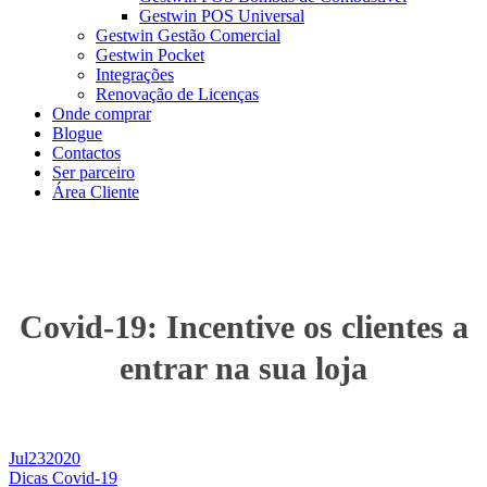
Gestwin POS Universal
Gestwin Gestão Comercial
Gestwin Pocket
Integrações
Renovação de Licenças
Onde comprar
Blogue
Contactos
Ser parceiro
Área Cliente
Covid-19: Incentive os clientes a
entrar na sua loja
Jul
23
2020
Dicas Covid-19