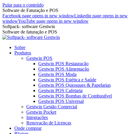
Pular para o conteúdo
Software de Faturação e POS
Facebook page opens in new window
Linkedin page opens in new
window
YouTube page opens in new window
Softpack- software Gestwin
Software de faturação e POS
Sobre
Produtos
Gestwin POS
Gestwin POS Restauração
Gestwin POS Alimentação
Gestwin POS Moda
Gestwin POS Estética e Saúde
Gestwin POS Quiosques & Papelarias
Gestwin POS Cafetaria
Gestwin POS Bombas de Combustível
Gestwin POS Universal
Gestwin Gestão Comercial
Gestwin Pocket
Integrações
Renovação de Licenças
Onde comprar
Blogue