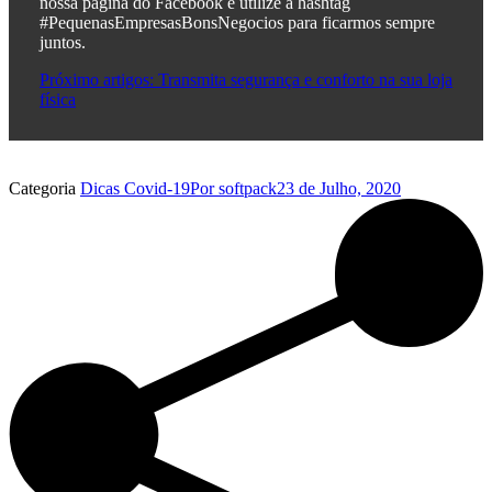
nossa página do Facebook e utilize a hashtag
#PequenasEmpresasBonsNegocios para ficarmos sempre
juntos.
Próximo artigos: Transmita segurança e conforto na sua loja
física
Categoria
Dicas Covid-19
Por
softpack
23 de Julho, 2020