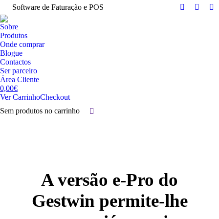
Software de Faturação e POS
Facebook
Linked
Y
page
page
pa
Sobre
opens
opens
op
Produtos
in
in
in
Onde comprar
Blogue
new
new
n
Contactos
window
windo
w
Ser parceiro
Área Cliente
0,00
€
Ver Carrinho
Checkout
Sem produtos no carrinho
Search:
A versão e-Pro do
Gestwin permite-lhe