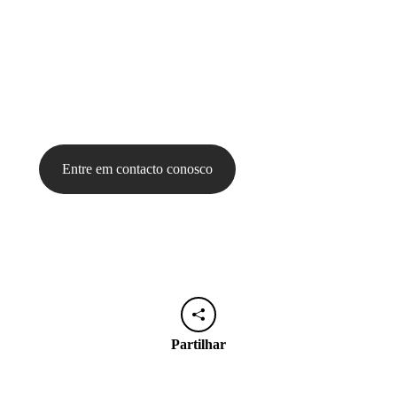
eletrónicas no formato
CIUS-PT
, como também contam com
integração com a ESPAP e a plataformas Saphety
, garantin
um processo de faturação mais rápido, seguro e eficiente.
Se quer preparar o seu negócio para o futuro da faturação
eletrónica,
fale connosco e descubra como o Gestwin e-Pro
pode ajudá-lo a cumprir todas as exigências legais sem
complicações!
Entre em contacto conosco
Partilhar