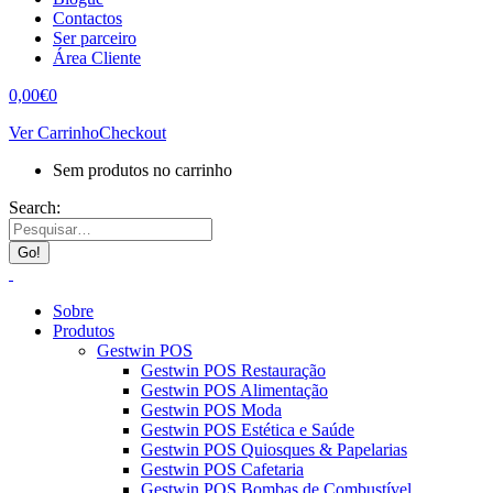
Contactos
Ser parceiro
Área Cliente
0,00
€
0
Ver Carrinho
Checkout
Sem produtos no carrinho
Search:
Sobre
Produtos
Gestwin POS
Gestwin POS Restauração
Gestwin POS Alimentação
Gestwin POS Moda
Gestwin POS Estética e Saúde
Gestwin POS Quiosques & Papelarias
Gestwin POS Cafetaria
Gestwin POS Bombas de Combustível