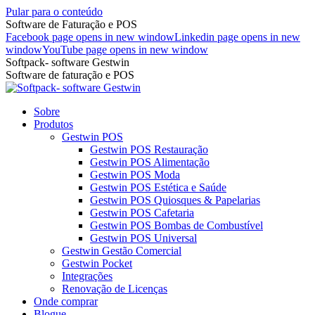
Pular para o conteúdo
Software de Faturação e POS
Facebook page opens in new window
Linkedin page opens in new
window
YouTube page opens in new window
Softpack- software Gestwin
Software de faturação e POS
Sobre
Produtos
Gestwin POS
Gestwin POS Restauração
Gestwin POS Alimentação
Gestwin POS Moda
Gestwin POS Estética e Saúde
Gestwin POS Quiosques & Papelarias
Gestwin POS Cafetaria
Gestwin POS Bombas de Combustível
Gestwin POS Universal
Gestwin Gestão Comercial
Gestwin Pocket
Integrações
Renovação de Licenças
Onde comprar
Blogue