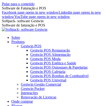
Pular para o conteúdo
Software de Faturação e POS
Facebook page opens in new window
Linkedin page opens in new
window
YouTube page opens in new window
Softpack- software Gestwin
Software de faturação e POS
Sobre
Produtos
Gestwin POS
Gestwin POS Restauração
Gestwin POS Alimentação
Gestwin POS Moda
Gestwin POS Estética e Saúde
Gestwin POS Quiosques & Papelarias
Gestwin POS Cafetaria
Gestwin POS Bombas de Combustível
Gestwin POS Universal
Gestwin Gestão Comercial
Gestwin Pocket
Integrações
Renovação de Licenças
Onde comprar
Blogue