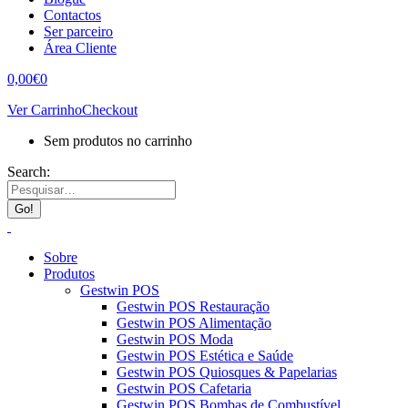
Contactos
Ser parceiro
Área Cliente
0,00
€
0
Ver Carrinho
Checkout
Sem produtos no carrinho
Search:
Sobre
Produtos
Gestwin POS
Gestwin POS Restauração
Gestwin POS Alimentação
Gestwin POS Moda
Gestwin POS Estética e Saúde
Gestwin POS Quiosques & Papelarias
Gestwin POS Cafetaria
Gestwin POS Bombas de Combustível