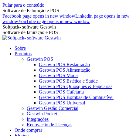
Pular para o conteúdo
Software de Faturação e POS
Facebook page opens in new window
Linkedin page opens in new
window
YouTube page opens in new window
Softpack- software Gestwin
Software de faturação e POS
Sobre
Produtos
Gestwin POS
Gestwin POS Restauração
Gestwin POS Alimentação
Gestwin POS Moda
Gestwin POS Estética e Saúde
Gestwin POS Quiosques & Papelarias
Gestwin POS Cafetaria
Gestwin POS Bombas de Combustível
Gestwin POS Universal
Gestwin Gestão Comercial
Gestwin Pocket
Integrações
Renovação de Licenças
Onde comprar
Blogue