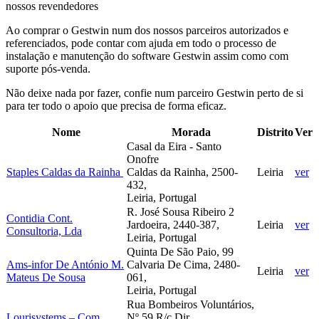
nossos revendedores
Ao comprar o Gestwin num dos nossos parceiros autorizados e
referenciados, pode contar com ajuda em todo o processo de
instalação e manutenção do software Gestwin assim como com
suporte pós-venda.
Não deixe nada por fazer, confie num parceiro Gestwin perto de si
para ter todo o apoio que precisa de forma eficaz.
Nome
Morada
Distrito
Ver
Casal da Eira - Santo
Onofre
Staples Caldas da Rainha
Caldas da Rainha, 2500-
Leiria
ver
432,
Leiria, Portugal
R. José Sousa Ribeiro 2
Contidia Cont.
Jardoeira, 2440-387,
Leiria
ver
Consultoria, Lda
Leiria, Portugal
Quinta De São Paio, 99
Ams-infor De António M.
Calvaria De Cima, 2480-
Leiria
ver
Mateus De Sousa
061,
Leiria, Portugal
Rua Bombeiros Voluntários,
Lourisystems – Com.
Nº 59 R/c Dir