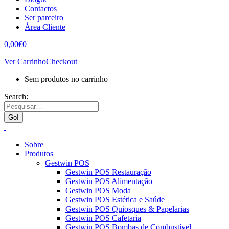
Contactos
Ser parceiro
Área Cliente
0,00
€
0
Ver Carrinho
Checkout
Sem produtos no carrinho
Search:
Sobre
Produtos
Gestwin POS
Gestwin POS Restauração
Gestwin POS Alimentação
Gestwin POS Moda
Gestwin POS Estética e Saúde
Gestwin POS Quiosques & Papelarias
Gestwin POS Cafetaria
Gestwin POS Bombas de Combustível