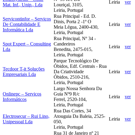
Leiria
ver
Mat. Inf., Unip., Lda
Louriçal, 3105,
Leiria, Portugal
Rua Principal - Ed. D.
Servicontinfor – Serviços
Dinis, Porta 2 -1º O
De Contabilidade E
Leiria
ver
Meia Légua, 2400-430,
Informática Lda
Leiria, Portugal
Rua Principal, Nº 34 -
Spot Expert – Consulting
Candeeiros
Leiria
ver
Lda
Benedita, 2475-015,
Leiria, Portugal
Parque Tecnológico De
Óbidos, Edf. Centrais - Rua
Tecdoor T-it Soluções
Da Criatividade
Leiria
ver
Empresariais Lda
Óbidos, 2510-216,
Leiria, Portugal
Largo Nossa Senhora Da
Onlinepc – Serviços
Guia Nº9 R/c
Leiria
ver
Informáticos
Ferrel, 2520-104,
Leiria, Portugal
Rua Das Cortes, 34
Electrosecur – Rui Lino,
Atouguia Da Baleia, 2525-
Leiria
ver
Unipessoal Lda
050,
Leiria, Portugal
Rua 31 de Janeiro nº 21