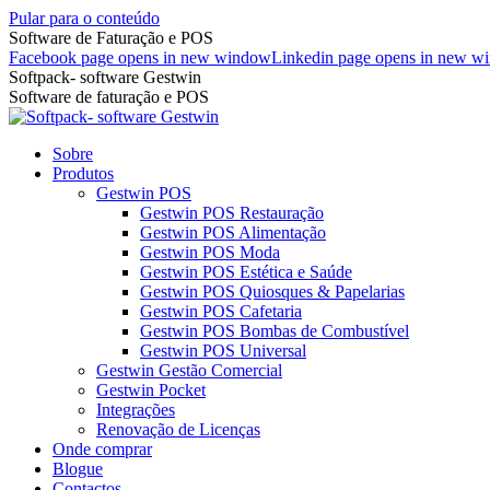
Pular para o conteúdo
Software de Faturação e POS
Facebook page opens in new window
Linkedin page opens in new w
Softpack- software Gestwin
Software de faturação e POS
Sobre
Produtos
Gestwin POS
Gestwin POS Restauração
Gestwin POS Alimentação
Gestwin POS Moda
Gestwin POS Estética e Saúde
Gestwin POS Quiosques & Papelarias
Gestwin POS Cafetaria
Gestwin POS Bombas de Combustível
Gestwin POS Universal
Gestwin Gestão Comercial
Gestwin Pocket
Integrações
Renovação de Licenças
Onde comprar
Blogue
Contactos