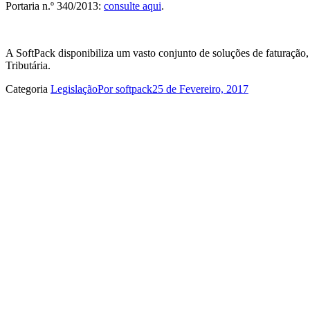
Portaria n.º 340/2013:
consulte aqui
.
A SoftPack disponibiliza um vasto conjunto de soluções de faturação
Tributária.
Categoria
Legislação
Por
softpack
25 de Fevereiro, 2017