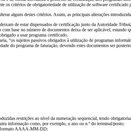
 os critérios de obrigatoriedade de utilização de software certificado p
ar alguns destes critérios. Assim, as principais alterações introduzidas
deixam de estar dispensados de certificação junto da Autoridade Tribut
ão com base no número de documentos deixa de ser aplicável, estando q
obrigado a usar programa certificado.
ria, “os sujeitos passivos obrigados à utilização de programas informá
lidade do programa de faturação, devendo estes documentos ser posteri
oduzidas restrições ao nível da numeração sequencial, tendo obrigatoria
tra informação como, por exemplo, o ano ou n.º do terminal/posto;
a no formato AAAA-MM-DD;