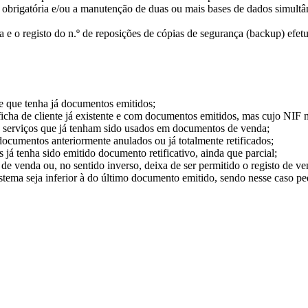
e obrigatória e/ou a manutenção de duas ou mais bases de dados simult
za e o registo do n.º de reposições de cópias de segurança (backup) efet
te que tenha já documentos emitidos;
cha de cliente já existente e com documentos emitidos, mas cujo NIF n
ou serviços que já tenham sido usados em documentos de venda;
 documentos anteriormente anulados ou já totalmente retificados;
já tenha sido emitido documento retificativo, ainda que parcial;
e venda ou, no sentido inverso, deixa de ser permitido o registo de v
 sistema seja inferior à do último documento emitido, sendo nesse caso p