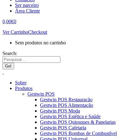
Ser parceiro
Área Cliente
0,00
€
0
Ver Carrinho
Checkout
Sem produtos no carrinho
Search:
Sobre
Produtos
Gestwin POS
Gestwin POS Restauração
Gestwin POS Alimentação
Gestwin POS Moda
Gestwin POS Estética e Saúde
Gestwin POS Quiosques & Papelarias
Gestwin POS Cafetaria
Gestwin POS Bombas de Combustível
Gestwin POS Universal