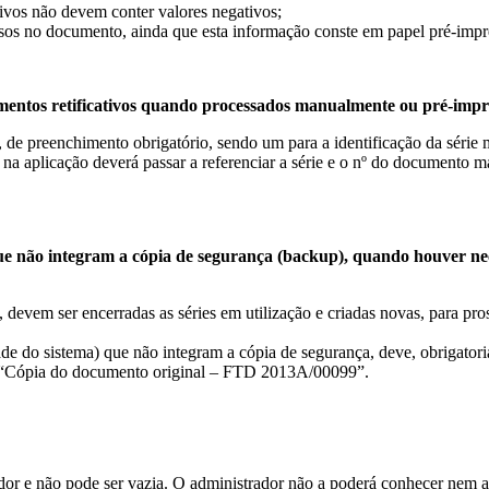
ativos não devem conter valores negativos;
os no documento, ainda que esta informação conste em papel pré-impre
umentos retificativos quando processados manualmente ou pré-impr
 de preenchimento obrigatório, sendo um para a identificação da série
 aplicação deverá passar a referenciar a série e o nº do documento m
ue não integram a cópia de segurança (backup), quando houver ne
devem ser encerradas as séries em utilização e criadas novas, para pr
ade do sistema) que não integram a cópia de segurança, deve, obrigato
 “Cópia do documento original – FTD 2013A/00099”.
ador e não pode ser vazia. O administrador não a poderá conhecer nem a