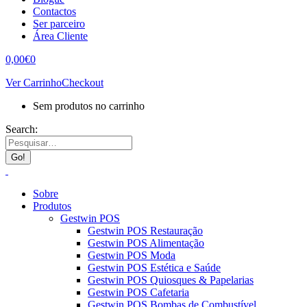
Contactos
Ser parceiro
Área Cliente
0,00
€
0
Ver Carrinho
Checkout
Sem produtos no carrinho
Search:
Sobre
Produtos
Gestwin POS
Gestwin POS Restauração
Gestwin POS Alimentação
Gestwin POS Moda
Gestwin POS Estética e Saúde
Gestwin POS Quiosques & Papelarias
Gestwin POS Cafetaria
Gestwin POS Bombas de Combustível