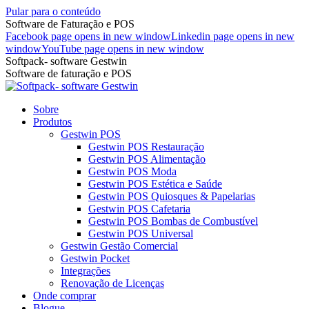
Pular para o conteúdo
Software de Faturação e POS
Facebook page opens in new window
Linkedin page opens in new
window
YouTube page opens in new window
Softpack- software Gestwin
Software de faturação e POS
Sobre
Produtos
Gestwin POS
Gestwin POS Restauração
Gestwin POS Alimentação
Gestwin POS Moda
Gestwin POS Estética e Saúde
Gestwin POS Quiosques & Papelarias
Gestwin POS Cafetaria
Gestwin POS Bombas de Combustível
Gestwin POS Universal
Gestwin Gestão Comercial
Gestwin Pocket
Integrações
Renovação de Licenças
Onde comprar
Blogue