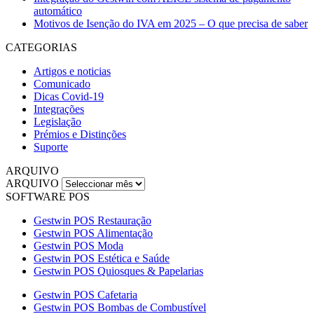
automático
Motivos de Isenção do IVA em 2025 – O que precisa de saber
CATEGORIAS
Artigos e noticias
Comunicado
Dicas Covid-19
Integrações
Legislação
Prémios e Distinções
Suporte
ARQUIVO
ARQUIVO
SOFTWARE POS
Gestwin POS Restauração
Gestwin POS Alimentação
Gestwin POS Moda
Gestwin POS Estética e Saúde
Gestwin POS Quiosques & Papelarias
Gestwin POS Cafetaria
Gestwin POS Bombas de Combustível