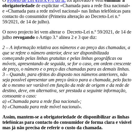
O
Projeto de Lei 410/XV/1 do IL
foi aprovado e vem
eliminar a
obrigatoriedade
de explicitar «Chamada para a rede fixa nacional»
e «Chamada para a rede móvel nacional» nas linhas telefónicas para
contacto do consumidor (Primeira alteração ao Decreto-Lei n.º
59/2021, de 14 de julho).
O novo projecto lei vem alterar o Decreto-Lei n.º 59/2021, de 14 de
julho
revogando
o Artigo 3.º alinea 2 e 3 que diz:
2 – A informação relativa aos números e ao preço das chamadas, a
que se refere o número anterior, deve ser disponibilizada
começando pelas linhas gratuitas e pelas linhas geográficas ou
móveis, apresentando de seguida, se for o caso, em ordem crescente
de preço, o número e o preço das chamadas para as demais linhas.
3 – Quando, para efeitos do disposto nos números anteriores, não
seja possível apresentar um preço único para a chamada, pelo facto
de o mesmo ser variável em função da rede de origem e da rede de
destino, deve, em alternativa, ser prestada a seguinte informação,
consoante o caso:
a) «Chamada para a rede fixa nacional»;
b) «Chamada para rede móvel nacional».
Assim, mantem-se a obrigatoriedade de disponibilizar as linhas
telefónicas para contacto do consumidor de forma clara e visível
mas já não precisa de referir o custo da chamada.