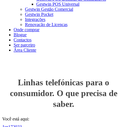
Gestwin POS Universal
Gestwin Gestão Comercial
Gestwin Pocket
Integrações
Renovação de Licenças
Onde comprar
Blogue
Contactos
Ser parceiro
Área Cliente
Linhas telefónicas para o
consumidor. O que precisa de
saber.
Você está aqui:
Jan
17
2023