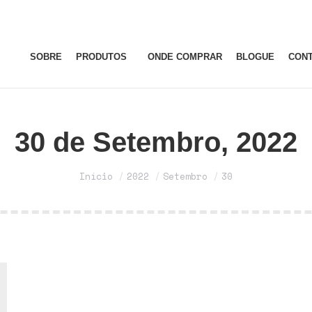
SOBRE
PRODUTOS
ONDE COMPRAR
BLOGUE
CON
30 de Setembro, 2022
Você está aqui:
Início
2022
Setembro
30