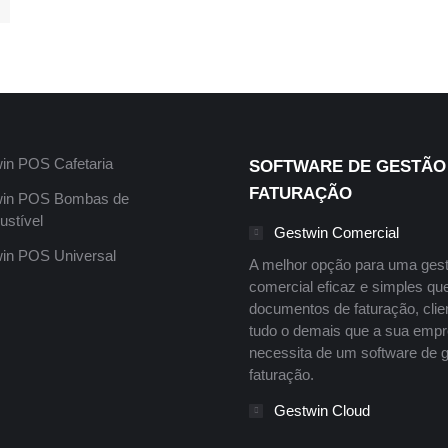
in POS Cafetaria
SOFTWARE DE GESTÃO
FATURAÇÃO
in POS Bombas de
stível
Gestwin Comercial
in POS Universal
A melhor opção para uma ges
comercial eficaz e simples que
documentos de faturação, clie
tudo o demais que a sua emp
necessita de um software de 
faturação.
Gestwin Cloud