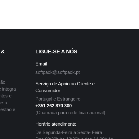
 &
LIGUE-SE A NÓS
Email
softpack@softpack.pt
tão
Serviço de Apoio ao Cliente e
 integra
Consumidor
ntes e
Portugal e Estrangeiro
resa
+351 262 870 300
gestão e
(Chamada para rede fixa nacional)
Horário atendimento
De Segunda-Feira a Sexta- Feira