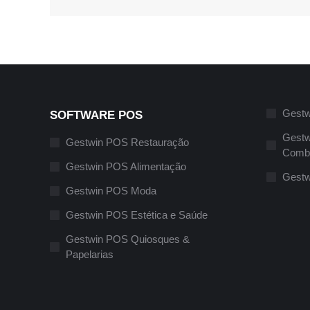
Gestw
SOFTWARE POS
Gestw
Gestwin POS Restauração
Combu
Gestwin POS Alimentação
Gestw
Gestwin POS Moda
Gestwin POS Estética e Saúde
Gestwin POS Quiosques &
Papelarias