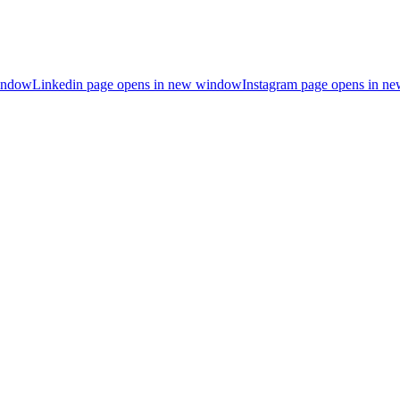
indow
Linkedin page opens in new window
Instagram page opens in n