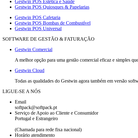
Gestwin POS Estética e Saúde
Gestwin POS Quiosques & Papelarias
Gestwin POS Cafetaria
Gestwin POS Bombas de Combustível
Gestwin POS Universal
SOFTWARE DE GESTÃO & FATURAÇÃO
Gestwin Comercial
A melhor opção para uma gestão comercial eficaz e simples que 
Gestwin Cloud
Todas as qualidades do Gestwin agora também em versão softwar
LIGUE-SE A NÓS
Email
softpack@softpack.pt
Serviço de Apoio ao Cliente e Consumidor
Portugal e Estrangeiro
+351 262 870 300
(Chamada para rede fixa nacional)
Horário atendimento