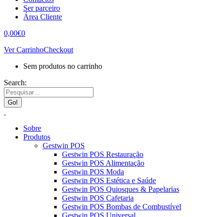
Ser parceiro
Área Cliente
0,00
€
0
Ver Carrinho
Checkout
Sem produtos no carrinho
Search:
Sobre
Produtos
Gestwin POS
Gestwin POS Restauração
Gestwin POS Alimentação
Gestwin POS Moda
Gestwin POS Estética e Saúde
Gestwin POS Quiosques & Papelarias
Gestwin POS Cafetaria
Gestwin POS Bombas de Combustível
Gestwin POS Universal