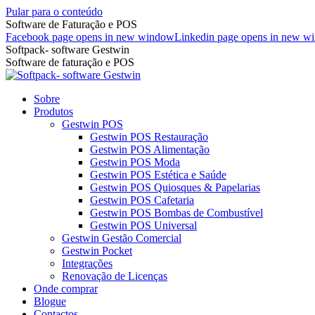
Pular para o conteúdo
Software de Faturação e POS
Facebook page opens in new window
Linkedin page opens in new w
Softpack- software Gestwin
Software de faturação e POS
Sobre
Produtos
Gestwin POS
Gestwin POS Restauração
Gestwin POS Alimentação
Gestwin POS Moda
Gestwin POS Estética e Saúde
Gestwin POS Quiosques & Papelarias
Gestwin POS Cafetaria
Gestwin POS Bombas de Combustível
Gestwin POS Universal
Gestwin Gestão Comercial
Gestwin Pocket
Integrações
Renovação de Licenças
Onde comprar
Blogue
Contactos