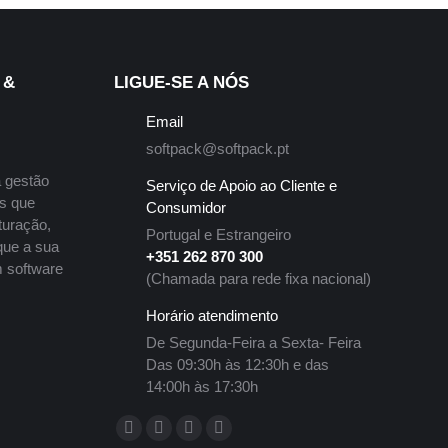
 &
LIGUE-SE A NÓS
Email
softpack@softpack.pt
 gestão
Serviço de Apoio ao Cliente e
es que
Consumidor
turação,
Portugal e Estrangeiro
que a sua
+351 262 870 300
 software
(Chamada para rede fixa nacional)
Horário atendimento
De Segunda-Feira a Sexta- Feira
Das 09:30h às 12:30h e das
14:00h às 17:30h
Encontre-nos em:
Facebook
YouTube
Linkedin
Instagram