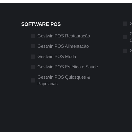
G
SOFTWARE POS
G
Gestwin POS Restauração
C
Gestwin POS Alimentação
G
Gestwin POS Moda
Gestwin POS Estética e Saúde
Gestwin POS Quiosques &
Papelarias