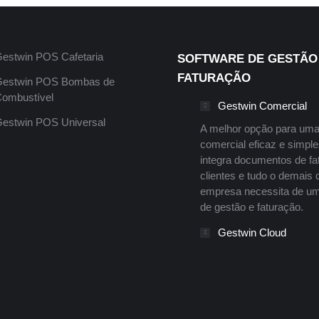
estwin POS Cafetaria
SOFTWARE DE GESTÃO
FATURAÇÃO
estwin POS Bombas de
ombustível
Gestwin Comercial
estwin POS Universal
A melhor opção para uma
comercial eficaz e simpl
integra documentos de fa
clientes e tudo o demais 
empresa necessita de um
de gestão e faturação.
Gestwin Cloud