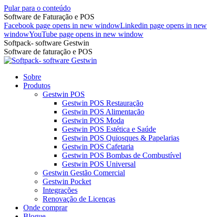
Pular para o conteúdo
Software de Faturação e POS
Facebook page opens in new window
Linkedin page opens in new
window
YouTube page opens in new window
Softpack- software Gestwin
Software de faturação e POS
Sobre
Produtos
Gestwin POS
Gestwin POS Restauração
Gestwin POS Alimentação
Gestwin POS Moda
Gestwin POS Estética e Saúde
Gestwin POS Quiosques & Papelarias
Gestwin POS Cafetaria
Gestwin POS Bombas de Combustível
Gestwin POS Universal
Gestwin Gestão Comercial
Gestwin Pocket
Integrações
Renovação de Licenças
Onde comprar
Blogue