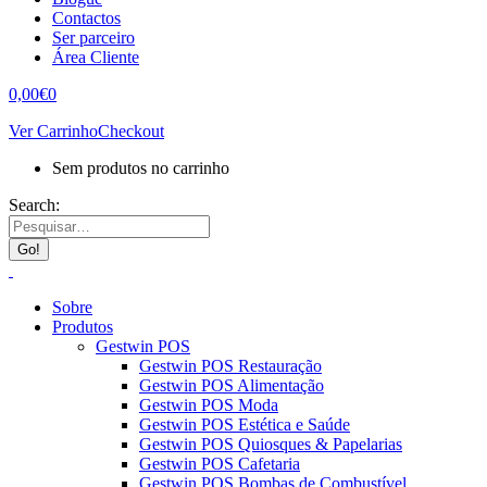
Contactos
Ser parceiro
Área Cliente
0,00
€
0
Ver Carrinho
Checkout
Sem produtos no carrinho
Search:
Sobre
Produtos
Gestwin POS
Gestwin POS Restauração
Gestwin POS Alimentação
Gestwin POS Moda
Gestwin POS Estética e Saúde
Gestwin POS Quiosques & Papelarias
Gestwin POS Cafetaria
Gestwin POS Bombas de Combustível