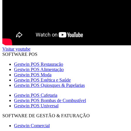
Visitar youtube
SOFTWARE POS
Gestwin POS Restauração
Gestwin POS Alimentação
Gestwin POS Moda
Gestwin POS Estética e Saúde
Gestwin POS Quiosques & Papelarias
Gestwin POS Cafetaria
Gestwin POS Bombas de Combustível
Gestwin POS Universal
SOFTWARE DE GESTÃO & FATURAÇÃO
Gestwin Comercial