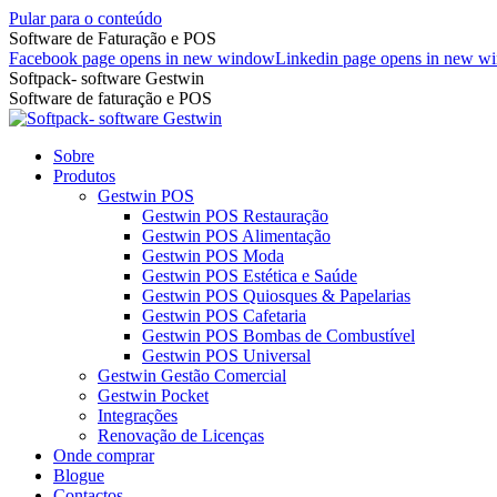
Pular para o conteúdo
Software de Faturação e POS
Facebook page opens in new window
Linkedin page opens in new w
Softpack- software Gestwin
Software de faturação e POS
Sobre
Produtos
Gestwin POS
Gestwin POS Restauração
Gestwin POS Alimentação
Gestwin POS Moda
Gestwin POS Estética e Saúde
Gestwin POS Quiosques & Papelarias
Gestwin POS Cafetaria
Gestwin POS Bombas de Combustível
Gestwin POS Universal
Gestwin Gestão Comercial
Gestwin Pocket
Integrações
Renovação de Licenças
Onde comprar
Blogue
Contactos