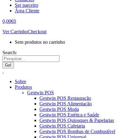
Ser parceiro
Área Cliente
0,00
€
0
Ver Carrinho
Checkout
Sem produtos no carrinho
Search:
Sobre
Produtos
Gestwin POS
Gestwin POS Restauração
Gestwin POS Alimentação
Gestwin POS Moda
Gestwin POS Estética e Saúde
Gestwin POS Quiosques & Papelarias
Gestwin POS Cafetaria
Gestwin POS Bombas de Combustível
Gestwin POS Universal