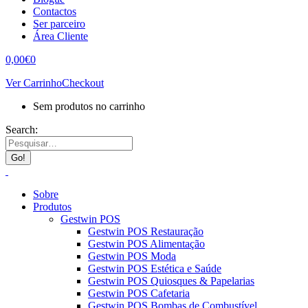
Contactos
Ser parceiro
Área Cliente
0,00
€
0
Ver Carrinho
Checkout
Sem produtos no carrinho
Search:
Sobre
Produtos
Gestwin POS
Gestwin POS Restauração
Gestwin POS Alimentação
Gestwin POS Moda
Gestwin POS Estética e Saúde
Gestwin POS Quiosques & Papelarias
Gestwin POS Cafetaria
Gestwin POS Bombas de Combustível