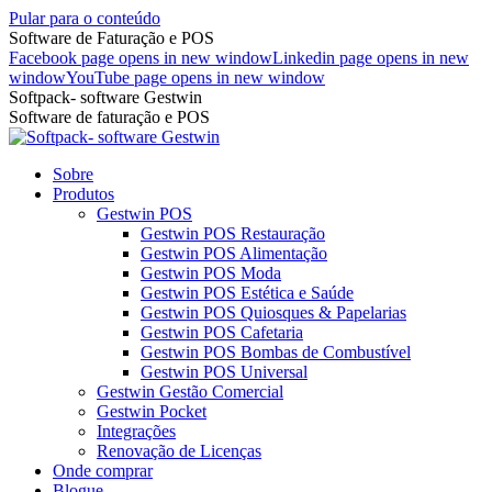
Pular para o conteúdo
Software de Faturação e POS
Facebook page opens in new window
Linkedin page opens in new
window
YouTube page opens in new window
Softpack- software Gestwin
Software de faturação e POS
Sobre
Produtos
Gestwin POS
Gestwin POS Restauração
Gestwin POS Alimentação
Gestwin POS Moda
Gestwin POS Estética e Saúde
Gestwin POS Quiosques & Papelarias
Gestwin POS Cafetaria
Gestwin POS Bombas de Combustível
Gestwin POS Universal
Gestwin Gestão Comercial
Gestwin Pocket
Integrações
Renovação de Licenças
Onde comprar
Blogue