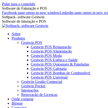
Pular para o conteúdo
Software de Faturação e POS
Facebook page opens in new window
Linkedin page opens in new w
Softpack- software Gestwin
Software de faturação e POS
Sobre
Produtos
Gestwin POS
Gestwin POS Restauração
Gestwin POS Alimentação
Gestwin POS Moda
Gestwin POS Estética e Saúde
Gestwin POS Quiosques & Papelarias
Gestwin POS Cafetaria
Gestwin POS Bombas de Combustível
Gestwin POS Universal
Gestwin Gestão Comercial
Gestwin Pocket
Integrações
Renovação de Licenças
Onde comprar
Blogue
Contactos