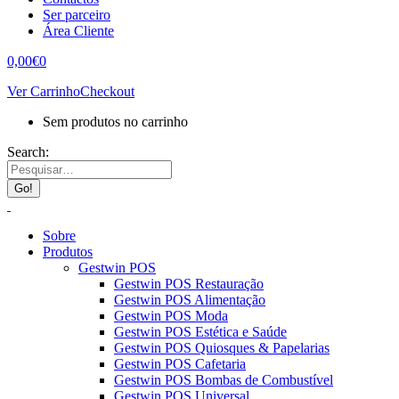
Ser parceiro
Área Cliente
0,00
€
0
Ver Carrinho
Checkout
Sem produtos no carrinho
Search:
Sobre
Produtos
Gestwin POS
Gestwin POS Restauração
Gestwin POS Alimentação
Gestwin POS Moda
Gestwin POS Estética e Saúde
Gestwin POS Quiosques & Papelarias
Gestwin POS Cafetaria
Gestwin POS Bombas de Combustível
Gestwin POS Universal