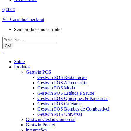
0,00
€
0
Ver Carrinho
Checkout
Sem produtos no carrinho
Search:
Sobre
Produtos
Gestwin POS
Gestwin POS Restauração
Gestwin POS Alimentação
Gestwin POS Moda
Gestwin POS Estética e Saúde
Gestwin POS Quiosques & Papelarias
Gestwin POS Cafetaria
Gestwin POS Bombas de Combustível
Gestwin POS Universal
Gestwin Gestão Comercial
Gestwin Pocket
Integrações