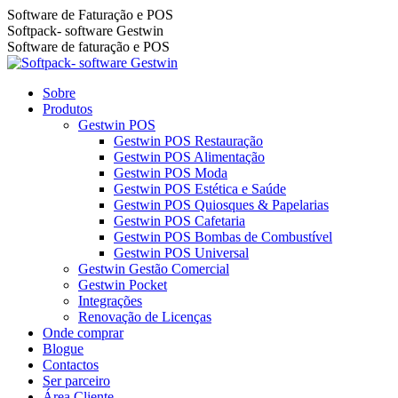
Pular
Software de Faturação e POS
para
Facebook
Linkedin
YouTube
Softpack- software Gestwin
o
page
page
page
Software de faturação e POS
conteúdo
opens
opens
opens
in
in
in
Sobre
new
new
new
Produtos
window
window
window
Gestwin POS
Gestwin POS Restauração
Gestwin POS Alimentação
Gestwin POS Moda
Gestwin POS Estética e Saúde
Gestwin POS Quiosques & Papelarias
Gestwin POS Cafetaria
Gestwin POS Bombas de Combustível
Gestwin POS Universal
Gestwin Gestão Comercial
Gestwin Pocket
Integrações
Renovação de Licenças
Onde comprar
Blogue
Contactos
Ser parceiro
Área Cliente