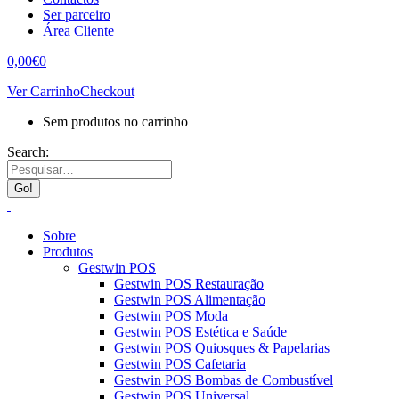
Ser parceiro
Área Cliente
0,00
€
0
Ver Carrinho
Checkout
Sem produtos no carrinho
Search:
Sobre
Produtos
Gestwin POS
Gestwin POS Restauração
Gestwin POS Alimentação
Gestwin POS Moda
Gestwin POS Estética e Saúde
Gestwin POS Quiosques & Papelarias
Gestwin POS Cafetaria
Gestwin POS Bombas de Combustível
Gestwin POS Universal