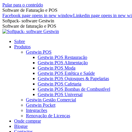
Pular para o conteúdo
Software de Faturação e POS
Facebook page opens in new window
Linkedin page opens in new w
Softpack- software Gestwin
Software de faturação e POS
Sobre
Produtos
Gestwin POS
Gestwin POS Restauração
Gestwin POS Alimentação
Gestwin POS Moda
Gestwin POS Estética e Saúde
Gestwin POS Quiosques & Papelarias
Gestwin POS Cafetaria
Gestwin POS Bombas de Combustível
Gestwin POS Universal
Gestwin Gestão Comercial
Gestwin Pocket
Integrações
Renovação de Licenças
Onde comprar
Blogue
Contactos