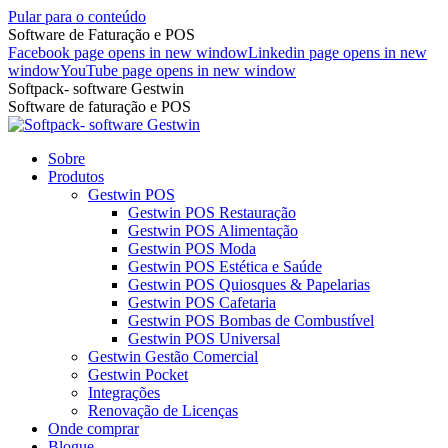
Pular para o conteúdo
Software de Faturação e POS
Facebook page opens in new window
Linkedin page opens in new
window
YouTube page opens in new window
Softpack- software Gestwin
Software de faturação e POS
Sobre
Produtos
Gestwin POS
Gestwin POS Restauração
Gestwin POS Alimentação
Gestwin POS Moda
Gestwin POS Estética e Saúde
Gestwin POS Quiosques & Papelarias
Gestwin POS Cafetaria
Gestwin POS Bombas de Combustível
Gestwin POS Universal
Gestwin Gestão Comercial
Gestwin Pocket
Integrações
Renovação de Licenças
Onde comprar
Blogue