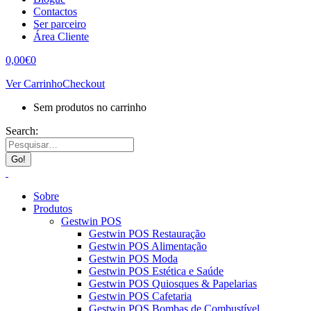
Contactos
Ser parceiro
Área Cliente
0,00
€
0
Ver Carrinho
Checkout
Sem produtos no carrinho
Search:
Sobre
Produtos
Gestwin POS
Gestwin POS Restauração
Gestwin POS Alimentação
Gestwin POS Moda
Gestwin POS Estética e Saúde
Gestwin POS Quiosques & Papelarias
Gestwin POS Cafetaria
Gestwin POS Bombas de Combustível