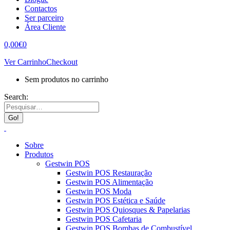
Contactos
Ser parceiro
Área Cliente
0,00
€
0
Ver Carrinho
Checkout
Sem produtos no carrinho
Search:
Sobre
Produtos
Gestwin POS
Gestwin POS Restauração
Gestwin POS Alimentação
Gestwin POS Moda
Gestwin POS Estética e Saúde
Gestwin POS Quiosques & Papelarias
Gestwin POS Cafetaria
Gestwin POS Bombas de Combustível