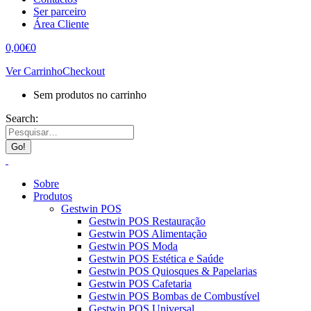
Ser parceiro
Área Cliente
0,00
€
0
Ver Carrinho
Checkout
Sem produtos no carrinho
Search:
Sobre
Produtos
Gestwin POS
Gestwin POS Restauração
Gestwin POS Alimentação
Gestwin POS Moda
Gestwin POS Estética e Saúde
Gestwin POS Quiosques & Papelarias
Gestwin POS Cafetaria
Gestwin POS Bombas de Combustível
Gestwin POS Universal