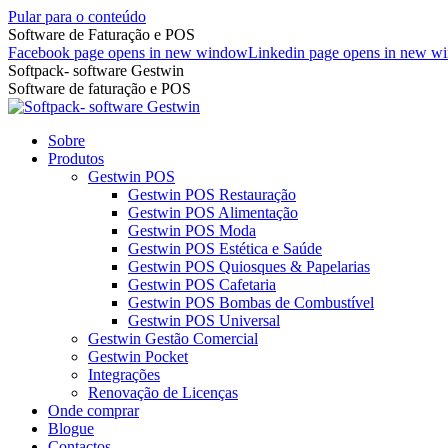
Pular para o conteúdo
Software de Faturação e POS
Facebook page opens in new window
Linkedin page opens in new w
Softpack- software Gestwin
Software de faturação e POS
Sobre
Produtos
Gestwin POS
Gestwin POS Restauração
Gestwin POS Alimentação
Gestwin POS Moda
Gestwin POS Estética e Saúde
Gestwin POS Quiosques & Papelarias
Gestwin POS Cafetaria
Gestwin POS Bombas de Combustível
Gestwin POS Universal
Gestwin Gestão Comercial
Gestwin Pocket
Integrações
Renovação de Licenças
Onde comprar
Blogue
Contactos