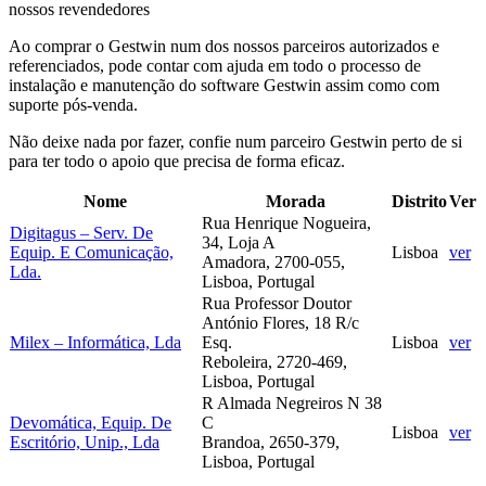
nossos revendedores
Ao comprar o Gestwin num dos nossos parceiros autorizados e
referenciados, pode contar com ajuda em todo o processo de
instalação e manutenção do software Gestwin assim como com
suporte pós-venda.
Não deixe nada por fazer, confie num parceiro Gestwin perto de si
para ter todo o apoio que precisa de forma eficaz.
Nome
Morada
Distrito
Ver
Rua Henrique Nogueira,
Digitagus – Serv. De
34, Loja A
Equip. E Comunicação,
Lisboa
ver
Amadora, 2700-055,
Lda.
Lisboa, Portugal
Rua Professor Doutor
António Flores, 18 R/c
Milex – Informática, Lda
Esq.
Lisboa
ver
Reboleira, 2720-469,
Lisboa, Portugal
R Almada Negreiros N 38
Devomática, Equip. De
C
Lisboa
ver
Escritório, Unip., Lda
Brandoa, 2650-379,
Lisboa, Portugal