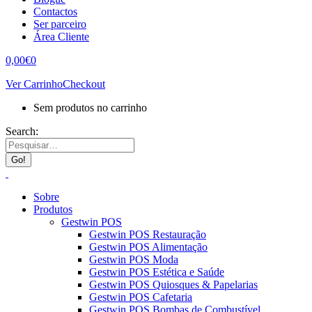
Contactos
Ser parceiro
Área Cliente
0,00
€
0
Ver Carrinho
Checkout
Sem produtos no carrinho
Search:
Sobre
Produtos
Gestwin POS
Gestwin POS Restauração
Gestwin POS Alimentação
Gestwin POS Moda
Gestwin POS Estética e Saúde
Gestwin POS Quiosques & Papelarias
Gestwin POS Cafetaria
Gestwin POS Bombas de Combustível