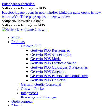
Pular para o conteúdo
Software de Faturação e POS
Facebook page opens in new window
Linkedin page opens in new
window
YouTube page opens in new window
Softpack- software Gestwin
Software de faturação e POS
Sobre
Produtos
Gestwin POS
Gestwin POS Restauração
Gestwin POS Alimentação
Gestwin POS Moda
Gestwin POS Estética e Saúde
Gestwin POS Quiosques & Papelarias
Gestwin POS Cafetaria
Gestwin POS Bombas de Combustível
Gestwin POS Universal
Gestwin Gestão Comercial
Gestwin Pocket
Integrações
Renovação de Licenças
Onde comprar
Blogue