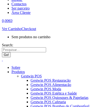
Contactos
Ser parceiro
Área Cliente
0,00
€
0
Ver Carrinho
Checkout
Sem produtos no carrinho
Search:
Sobre
Produtos
Gestwin POS
Gestwin POS Restauração
Gestwin POS Alimentação
Gestwin POS Moda
Gestwin POS Estética e Saúde
Gestwin POS Quiosques & Papelarias
Gestwin POS Cafetaria
Gestwin POS Bombas de Combustível