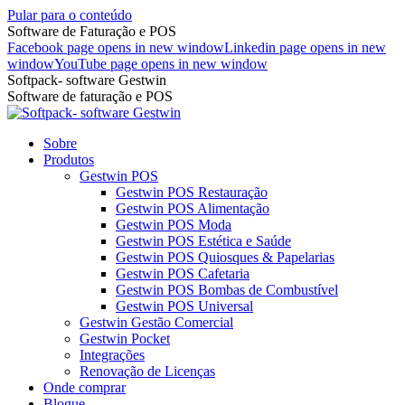
Pular para o conteúdo
Software de Faturação e POS
Facebook page opens in new window
Linkedin page opens in new
window
YouTube page opens in new window
Softpack- software Gestwin
Software de faturação e POS
Sobre
Produtos
Gestwin POS
Gestwin POS Restauração
Gestwin POS Alimentação
Gestwin POS Moda
Gestwin POS Estética e Saúde
Gestwin POS Quiosques & Papelarias
Gestwin POS Cafetaria
Gestwin POS Bombas de Combustível
Gestwin POS Universal
Gestwin Gestão Comercial
Gestwin Pocket
Integrações
Renovação de Licenças
Onde comprar
Blogue