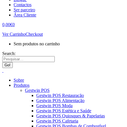
Contactos
Ser parceiro
Área Cliente
0,00
€
0
Ver Carrinho
Checkout
Sem produtos no carrinho
Search:
Sobre
Produtos
Gestwin POS
Gestwin POS Restauração
Gestwin POS Alimentação
Gestwin POS Moda
Gestwin POS Estética e Saúde
Gestwin POS Quiosques & Papelarias
Gestwin POS Cafetaria
Gestwin POS Bombas de Combustível