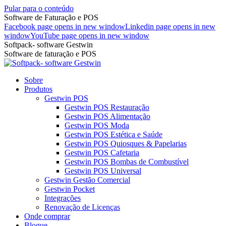
Pular para o conteúdo
Software de Faturação e POS
Facebook page opens in new window
Linkedin page opens in new
window
YouTube page opens in new window
Softpack- software Gestwin
Software de faturação e POS
Sobre
Produtos
Gestwin POS
Gestwin POS Restauração
Gestwin POS Alimentação
Gestwin POS Moda
Gestwin POS Estética e Saúde
Gestwin POS Quiosques & Papelarias
Gestwin POS Cafetaria
Gestwin POS Bombas de Combustível
Gestwin POS Universal
Gestwin Gestão Comercial
Gestwin Pocket
Integrações
Renovação de Licenças
Onde comprar
Blogue