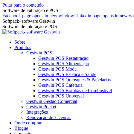
Pular para o conteúdo
Software de Faturação e POS
Facebook page opens in new window
Linkedin page opens in new w
Softpack- software Gestwin
Software de faturação e POS
Sobre
Produtos
Gestwin POS
Gestwin POS Restauração
Gestwin POS Alimentação
Gestwin POS Moda
Gestwin POS Estética e Saúde
Gestwin POS Quiosques & Papelarias
Gestwin POS Cafetaria
Gestwin POS Bombas de Combustível
Gestwin POS Universal
Gestwin Gestão Comercial
Gestwin Pocket
Integrações
Renovação de Licenças
Onde comprar
Blogue
Contactos