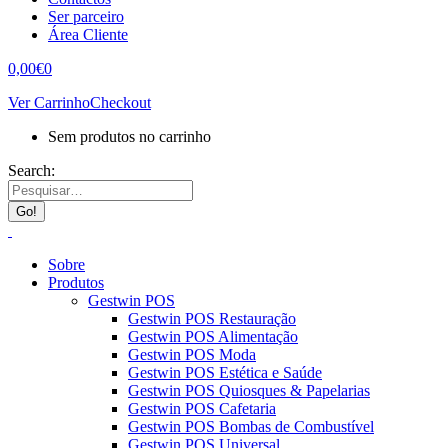
Ser parceiro
Área Cliente
0,00
€
0
Ver Carrinho
Checkout
Sem produtos no carrinho
Search:
Sobre
Produtos
Gestwin POS
Gestwin POS Restauração
Gestwin POS Alimentação
Gestwin POS Moda
Gestwin POS Estética e Saúde
Gestwin POS Quiosques & Papelarias
Gestwin POS Cafetaria
Gestwin POS Bombas de Combustível
Gestwin POS Universal