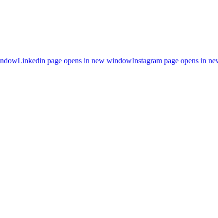
indow
Linkedin page opens in new window
Instagram page opens in n